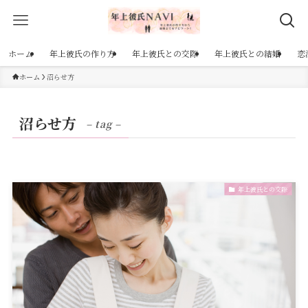
ホーム
年上彼氏の作り方
年上彼氏との交際
年上彼氏との結婚
恋
ホーム
沼らせ方
沼らせ方
– tag –
年上彼氏との交際